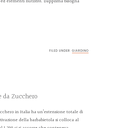
d elementi nutritivi. Dapprima bisogna
vidi
FILED UNDER:
GIARDINO
e da Zucchero
cchero in Italia ha un’estensione totale di
ltivazione della barbabietola si colloca al