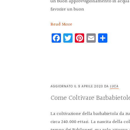
un buon approvvigionamento in acqua e
favorire un buon
Read More
Facebook
Twitter
Pinterest
Email
Condi
AGGIORNATO IL
9 APRILE 2023
DA
LUCA
Come Coltivare Barbabietol
La coltivazione della barbabietola da zu
circa 240.000 ettari. La nascita della co