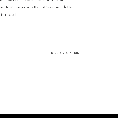
l 1.700 ci si accorse che conteneva
 forte impulso alla coltivazione della
ttorno al
vidi
FILED UNDER:
GIARDINO