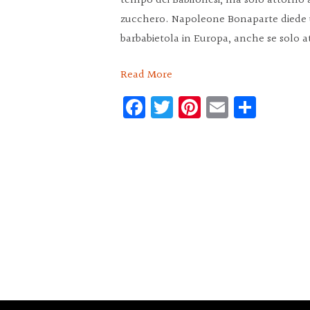
tempo dei Babilonesi, ma solo attorno a
zucchero. Napoleone Bonaparte diede un
barbabietola in Europa, anche se solo a
Read More
Facebook
Twitter
Pinterest
Email
Condi