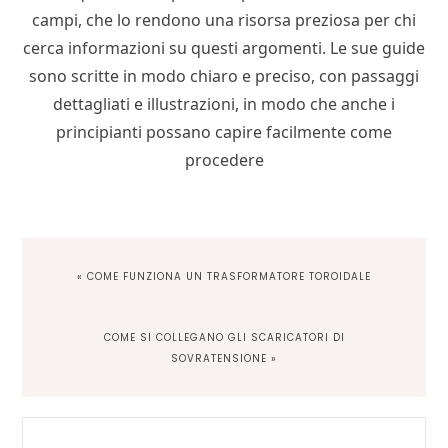
campi, che lo rendono una risorsa preziosa per chi
cerca informazioni su questi argomenti. Le sue guide
sono scritte in modo chiaro e preciso, con passaggi
dettagliati e illustrazioni, in modo che anche i
principianti possano capire facilmente come
procedere
PREVIOUS
« COME FUNZIONA UN TRASFORMATORE TOROIDALE​
POST:
NEXT
COME SI COLLEGANO GLI SCARICATORI DI
POST:
SOVRATENSIONE​ »
Primary