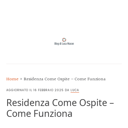
Skip
Skip
Skip
Skip
to
to
to
to
MENU
primary
main
primary
footer
navigation
content
sidebar
BLOG
DI
LUCA
Home
»
Residenza Come Ospite – Come Funziona
MACON
AGGIORNATO IL
16 FEBBRAIO 2025
DA
LUCA
Residenza Come Ospite –
Come Funziona