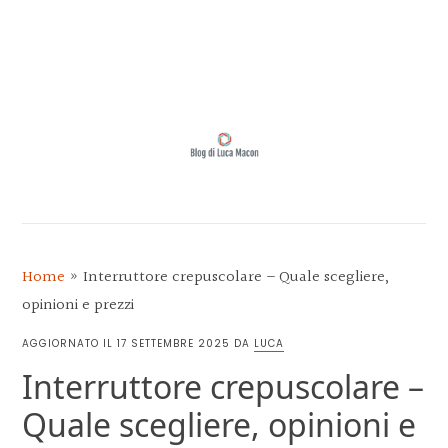
Skip
Skip
Skip
Skip
to
to
to
to
MENU
primary
main
primary
footer
navigation
content
sidebar
BLOG
DI
LUCA
Home
»
Interruttore crepuscolare – Quale scegliere,
MACON
opinioni e prezzi
AGGIORNATO IL
17 SETTEMBRE 2025
DA
LUCA
Interruttore crepuscolare –
Quale scegliere, opinioni e