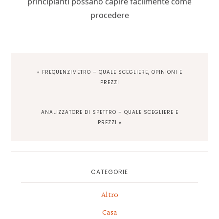
principianti possano capire facilmente come
procedere
PREVIOUS
« FREQUENZIMETRO – QUALE SCEGLIERE, OPINIONI E
POST:
PREZZI
NEXT
ANALIZZATORE DI SPETTRO – QUALE SCEGLIERE E
POST:
PREZZI »
Primary
Sidebar
CATEGORIE
Altro
Casa