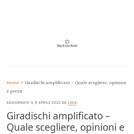
Skip
Skip
Skip
Skip
to
to
to
to
MENU
primary
main
primary
footer
navigation
content
sidebar
BLOG
DI
LUCA
Home
»
Giradischi amplificato – Quale scegliere, opinioni
MACON
e prezzi
AGGIORNATO IL
8 APRILE 2023
DA
LUCA
Giradischi amplificato –
Quale scegliere, opinioni e