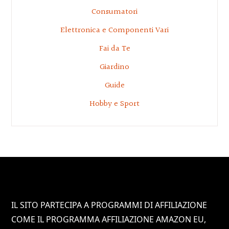
Consumatori
Elettronica e Componenti Vari
Fai da Te
Giardino
Guide
Hobby e Sport
Footer
IL SITO PARTECIPA A PROGRAMMI DI AFFILIAZIONE
COME IL PROGRAMMA AFFILIAZIONE AMAZON EU,