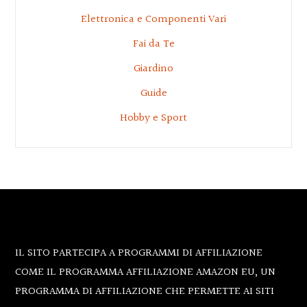
Elettronica e Componenti Vari
Fai da Te
Giardino
Guide
Hobby e Sport
Footer
IL SITO PARTECIPA A PROGRAMMI DI AFFILIAZIONE
COME IL PROGRAMMA AFFILIAZIONE AMAZON EU, UN
PROGRAMMA DI AFFILIAZIONE CHE PERMETTE AI SITI