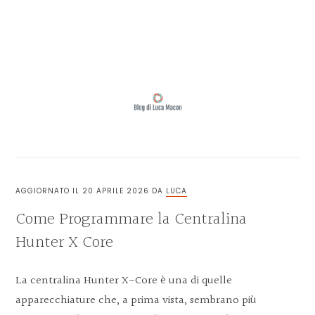
Skip
Skip
Skip
Skip
to
to
to
to
MENU
primary
main
primary
footer
navigation
content
sidebar
BLOG
DI
LUCA
AGGIORNATO IL
20 APRILE 2026
DA
LUCA
MACON
Come Programmare la Centralina
Hunter X Core​
La centralina Hunter X-Core è una di quelle
apparecchiature che, a prima vista, sembrano più